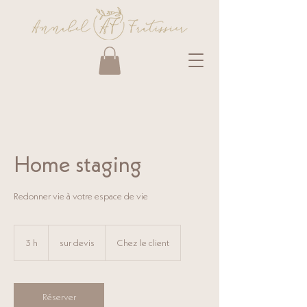
Home staging
Redonner vie à votre espace de vie
sur
devis
3 h
3
sur devis
Chez le client
h
Réserver